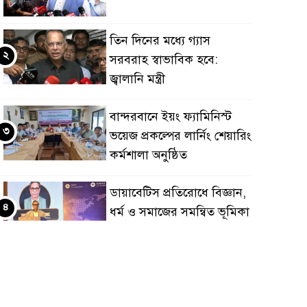
তিন দিনের মধ্যে গ্যাস
২
সরবরাহ স্বাভাবিক হবে:
জ্বালানি মন্ত্রী
বান্দরবানে ইয়ং ফ্যামিনিস্ট
৩
ভয়েজ প্রকল্পের লার্নিং শেয়ারিং
কর্মশালা অনুষ্ঠিত
ডায়াবেটিস প্রতিরোধে বিজ্ঞান,
৪
ধর্ম ও সমাজের সমন্বিত ভূমিকা
প্রয়োজন : স্বাস্থ্য প্রতিমন্ত্রী
পররাষ্ট্রমন্ত্রীর কা‌ছে
৫
ইউএনডিপির আবাসিক
প্রতিনিধির পরিচয়পত্র পেশ