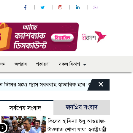
োদন
অপরাধ
প্রতারণা
সকল বিভাগ
×
র মধ্যে গ্যাস সরবরাহ স্বাভাবিক হবে: জ্বালানি মন্ত্রী
বান্দরবানে
জনপ্রিয় সংবাদ
সর্বশেষ সংবাদ
কিসের হাসিনা! শুধু আওয়াজ-
১
টাওয়াজ শোনা যায়: স্বরাষ্ট্রমন্ত্রী