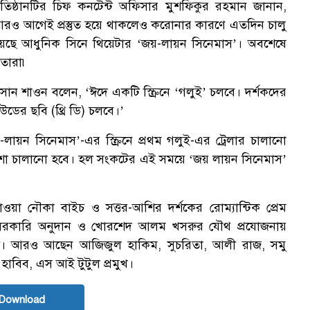
রতিষ্ঠানটির চিফ কনটেন্ট অফিসার মুশফিকুর রহমান জানান,
ছে। আরও আগেই প্রস্তুত হয়ে থাকলেও করোনার কারণে এতদিন চালু
 হয়েছে আধুনিক সিনে থিয়েটার ‘জয়-লায়ন সিনেমাস’। অবশেষে
 তারা৷
াসান শাওন বলেন, ‘ঈদে একটি স্ক্রিনে ‘গলুই’ চলবে। দর্শকদের
লিউডের ছবি (থ্রি ডি) চলবে।’
ন সিনেমাস’-এর স্ক্রিনে প্রথম গলুই-এর ট্রেলার চালানো
 শো চালানো হবে। হল সংকটের এই সময়ে ‘জয় লায়ন সিনেমাস’
াওয়া নৌকা বাইচ ও সত্তর-আশির দর্শকের রোম্যান্টিক প্রেম
ুই’। সরকারি অনুদান ও খোরশেদ আলম খসরুর যৌথ প্রযোজনায়
রী। আরও আছেন আজিজুল হাকিম, সুচরিতা, আলী রাজ, সমু
 হাবিব, এস আই টুটুল প্রমুখ।
Download