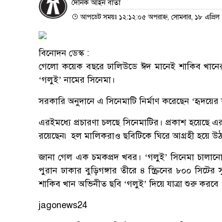
দৈনিক আইন বার্তা
আপডেট সময়ঃ ১২:১২:০৫ অপরাহ্ন, সোমবার, ১৮ এপ্রিল
বিনোদন ডেস্ক :
গেলো কয়েক বছরে ঢালিউডে ঈদ মানেই শাকিব খানের সিন
‘গলুই’ নামের সিনেমা।
সরকারি অনুদানে এ সিনেমাটি নির্মাণ করেছেন ‘হৃদয়
এরইমধ্যে প্রচারণা চলছে সিনেমাটির। প্রকাশ হয়েছে এ
রয়েছেন৷ হল মালিকরাও ছবিটিকে ঘিরে আগ্রহী হয়ে উ
জানা গেল এক চমকপ্রদ খবর। ‘গলুই’ সিনেমা চালানোর 
পুরান ঢাকার বুড়িগঙ্গার তীরে ৪ স্ক্রিনের ৮০০ সিটের স
শাকিব খান অভিনীত ছবি ‘গলুই’ দিয়ে যাত্রা শুরু করবে
jagonews24