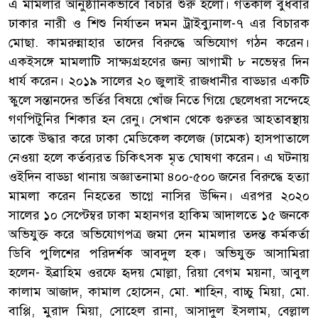
এ মামলার আনুষ্ঠানিকভাবে বিচার শুরু হলো। গতকাল বুধবার
ঢাকার নারী ও শিশু নির্যাতন দমন ট্রাইব্যুনাল-৭ এর বিচারক
মোছা. কামরুন্নাহার তাদের বিরুদ্ধে অভিযোগ গঠন করেন।
একইসঙ্গে মামলাটি সাক্ষ্যগ্রহণের জন্য আগামী ৮ নভেম্বর দিন
ধার্য করেন। ২০১৯ সালের ২০ জুলাই রাজধানীর বাড্ডার একটি
স্কুলে সন্তানদের ভর্তির বিষয়ে খোঁজ নিতে গিয়ে ছেলেধরা সন্দেহে
গণপিটুনির শিকার হন রেনু। সেখান থেকে গুরুতর আহতাবস্থায়
তাকে উদ্ধার করে ঢাকা মেডিকেল কলেজ (ঢামেক) হাসপাতালে
নেওয়া হলে কর্তব্যরত চিকিৎসক মৃত ঘোষণা করেন। এ ঘটনায়
ওইদিন বাড্ডা থানায় অজ্ঞাতনামা ৪০০-৫০০ জনের বিরুদ্ধে হত্যা
মামলা করেন নিহতের ভাগ্নে নাসির উদ্দিন। এরপর ২০২০
সালের ১০ সেপ্টেম্বর ঢাকা মহানগর হাকিম আদালতে ১৫ জনকে
অভিযুক্ত করে অভিযোগপত্র জমা দেন মামলার তদন্ত কর্মকর্তা
ডিবি পুলিশের পরিদর্শক আবদুল হক। অভিযুক্ত আসামিরা
হলেন- ইব্রাহিম ওরফে হৃদয় মোল্লা, রিয়া বেগম ময়না, আবুল
কালাম আজাদ, কামাল হোসেন, মো. শাহিন, বাচ্চু মিয়া, মো.
বাপ্পি, মুরাদ মিয়া, সোহেল রানা, আসাদুল ইসলাম, বেল্লাল