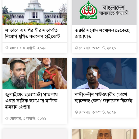
সাভারে এমপির স্ত্রীর সভাপতি
জরুরি সংবাদ সম্মেলন ডেকেছে
নিয়োগ স্থগিত করলেন হাইকোর্ট
জামায়াত
মঙ্গলবার, ৪ অগাস্ট, ২০২৬
সোমবার, ৩ অগাস্ট, ২০২৬
জুলাইয়ের হত্যাচেষ্টা মামলায়
নাসীরুদ্দীন পাটওয়ারীর চোখে
এবার সাদিক অ্যাগ্রোর মালিক
ব্যান্ডেজ কেন? জানালেন নিজেই
ইমরান গ্রেপ্তার
সোমবার, ৩ অগাস্ট, ২০২৬
সোমবার, ৩ অগাস্ট, ২০২৬