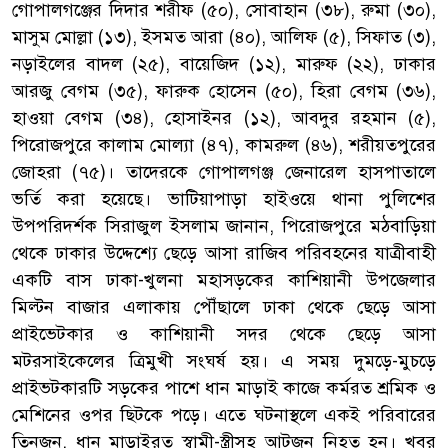
গোপালগঞ্জের দিদার শরীফ (৫০), সোবাহান (৩৮), রুমা (৩০),
মাসুম মোল্লা (১৩), ইসমত আরা (৪০), আলিফ (৫), সিফাত (৩),
নড়াইলের বাদল (২৫), বায়েজিদ (১২), মারুফ (২২), ঢাকার
আরজু বেগম (৩৫), ফারুক হোসেন (৫০), হিরা বেগম (৩৬),
হাওয়া বেগম (৩৪), হোসাইনর (১২), আবদুর রহমান (৫),
পিরোজপুরে কালাম মোল্যা (৪৭), কামরুল (৪৬), শরীয়তপুরের
জোহরা (৭৫)। তাদেরকে গোপালগঞ্জ জেনারেল হাসপাতালে
ভর্তি করা হয়েছে। ভাটিয়াপাড়া হাইওয়ে থানা পুলিশের
উপপরিদর্শক সিরাজুল ইসলাম জানান, পিরোজপুরে মঠবাড়িয়া
থেকে ঢাকার উদ্দেশ্যে ছেড়ে আসা রাজিব পরিবহনের যাত্রীবাহী
একটি বাস ঢাকা-খুলনা মহাসড়কের কাশিয়ানী উপজেলার
মিল্টন বাজার এলাকায় পৌঁছালে ঢাকা থেকে ছেড়ে আসা
প্রাইভেটকার ও কাশিয়ানী সদর থেকে ছেড়ে আসা
মটরসাইকেলের ত্রিমুখী সংঘর্ষ হয়। এ সময় দুমড়ে-মুচড়ে
প্রাইভটকারটি সড়কের পাশে ধান মাড়াই কাজে কর্মরত শ্রমিক ও
মেশিনের ওপর ছিটকে পড়ে। এতে ঘটনাস্থলে একই পরিবারের
তিনজন, ধান মাড়াইরত স্বামী-স্ত্রীসহ আটজন নিহত হন। খবর