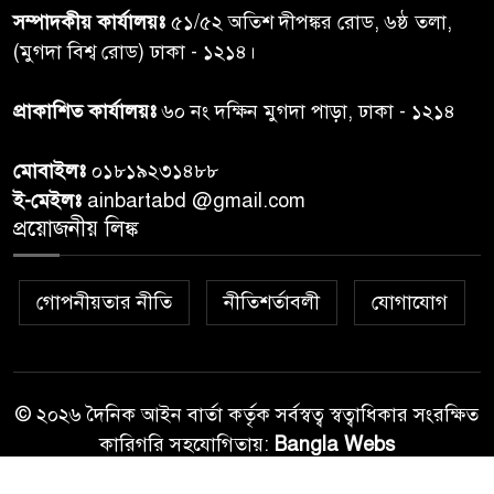
সম্পাদকীয় কার্যালয়ঃ
৫১/৫২ অতিশ দীপঙ্কর রোড, ৬ষ্ঠ তলা,
কুলাউড়া সীমান্তে বিএসএফের
(মুগদা বিশ্ব রোড) ঢাকা - ১২১৪।
৮
গুলিতে বাংলাদেশি যুবক নিহত
প্রাকাশিত কার্যালয়ঃ
৬০ নং দক্ষিন মুগদা পাড়া, ঢাকা - ১২১৪
বাংলাদেশি বৃদ্ধকে বিএসএফ ধরে
৯
মোবাইলঃ
০১৮১৯২৩১৪৮৮
নেওয়ার পর ভারতীয় নাগরিক আটক
ই-মেইলঃ
ainbartabd @gmail.com
প্রয়োজনীয় লিঙ্ক
বগুড়ায় প্রাইভেটকারের ধাক্কায় স্বামী-
১০
স্ত্রী নিহত
গোপনীয়তার নীতি
নীতিশর্তাবলী
যোগাযোগ
© ২০২৬ দৈনিক আইন বার্তা কর্তৃক সর্বস্বত্ব স্বত্বাধিকার সংরক্ষিত
কারিগরি সহযোগিতায়:
Bangla Webs