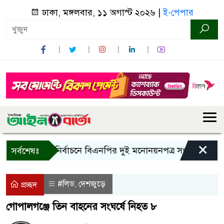
ঢাকা, মঙ্গলবার, ১১ অগাস্ট ২০২৬ |
ই-পেপার
×
রাষ্ট্রপতি নির্বাচনে বিএনপির দুই মনোনয়নপত্র সংগ্রহ
কাল এ
সর্বশেষঃ
#লিড
দেশজুড়ে
,
প্রচ্ছদ
গোপালগঞ্জে তিন বাহনের সংঘর্ষে নিহত ৮