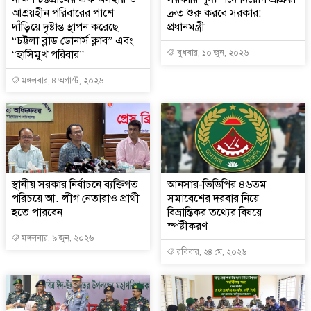
আশ্রয়হীন পরিবারের পাশে
দ্রুত শুরু করবে সরকার:
দাঁড়িয়ে দৃষ্টান্ত স্থাপন করেছে
প্রধানমন্ত্রী
“চট্টলা ব্লাড ডোনার্স ক্লাব” এবং
“হাসিমুখ পরিবার”
বুধবার, ১০ জুন, ২০২৬
মঙ্গলবার, ৪ অগাস্ট, ২০২৬
স্থানীয় সরকার নির্বাচনে ব্যক্তিগত
আনসার-ভিডিপির ৪৬তম
পরিচয়ে আ. লীগ নেতারাও প্রার্থী
সমাবেশের দরবার নিয়ে
হতে পারবেন
বিভ্রান্তিকর তথ্যের বিষয়ে
স্পষ্টীকরণ
মঙ্গলবার, ৯ জুন, ২০২৬
রবিবার, ২৪ মে, ২০২৬