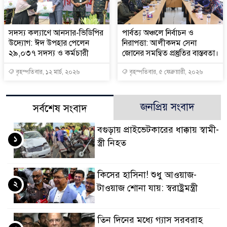
সদস্য কল্যাণে আনসার-ভিডিপির
পার্বত্য অঞ্চলে নির্বাচন ও
উদ্যোগ: ঈদ উপহার পেলেন
নিরাপত্তা: আলীকদম সেনা
২৯,০৩৭ সদস্য ও কর্মচারী
জোনের সমন্বিত প্রস্তুতির বাস্তবতা।
বৃহস্পতিবার, ১২ মার্চ, ২০২৬
বৃহস্পতিবার, ৫ ফেব্রুয়ারী, ২০২৬
জনপ্রিয় সংবাদ
সর্বশেষ সংবাদ
বগুড়ায় প্রাইভেটকারের ধাক্কায় স্বামী-
১
স্ত্রী নিহত
কিসের হাসিনা! শুধু আওয়াজ-
২
টাওয়াজ শোনা যায়: স্বরাষ্ট্রমন্ত্রী
তিন দিনের মধ্যে গ্যাস সরবরাহ