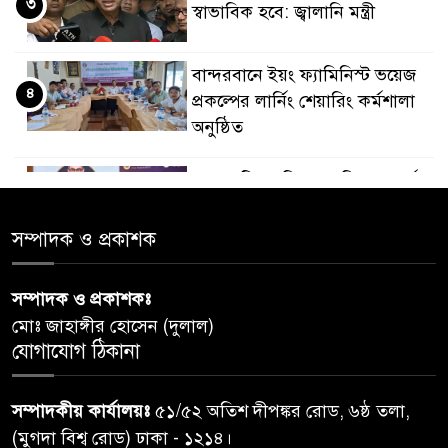
৩
স্বাভাবিক হবে: জ্বালানি মন্ত্রী
বান্দরবানে ইয়ং ফ্যামিনিস্ট ভয়েজ
৪
প্রকল্পের লার্নিং শেয়ারিং কর্মশালা
অনুষ্ঠিত
ডায়াবেটিস প্রতিরোধে বিজ্ঞান, ধর্ম ও
৫
সমাজের সমন্বিত ভূমিকা প্রয়োজন :
স্বাস্থ্য প্রতিমন্ত্রী
সম্পাদক ও প্রকাশক
পররাষ্ট্রমন্ত্রীর কা‌ছে ইউএনডিপির
সম্পাদক ও প্রকাশকঃ
৬
আবাসিক প্রতিনিধির পরিচয়পত্র
মোঃ জাহাঙ্গীর হোসেন (দুলাল)
পেশ
যোগাযোগ ঠিকানা
শেয়ার কেলেঙ্কারি: সাকিবের বিরুদ্ধে
৭
সম্পাদকীয় কার্যালয়ঃ
৫১/৫২ অতিশ দীপঙ্কর রোড, ৬ষ্ঠ তলা,
তদন্ত শেষ পর্যায়ে, দ্রুত চার্জশিট
(মুগদা বিশ্ব রোড) ঢাকা - ১২১৪।