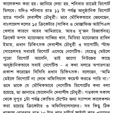
কালেকশন করা হয়। জানিয়ে দেয়া হয়, শনিবার রাতেই রিপোর্ট
মিলবে। যদিও শনিবার রাত ১১ টা পর্যন্ত আনুষ্ঠানিক রিপোর্ট
হাতে পাননি দেবাশীষ চৌধুরী। তবে মৌখিকভাবে জেনেছেন,
বাংলাদেশ দলের ১৫ ক্রিকেটার (সাকিব ও মোস্তাফিজ আইপিএল
খেলার কারণে আরব আমিরাতে, আরও দু’জন রিজার্ভসহ)
ক্রিকেট অপস ম্যানেজার সাব্বির খান, মিডিয়া ম্যানেজার রাবিদ
ইমাম, প্রধান চিকিৎসক দেবাশীষ চৌধুরী ও সাপোর্টিং স্টাফ
সোহেলসহ সবারই রিপোর্ট এসেছে নেগেটিভ। যেহেতু মেইলে
পুরো রিপোর্ট আসেনি, তাই জাগো নিউজের কাছে
আনুষ্ঠানিকভাবে সবাই নেগেটিভ – এ কথা বলতে অপারগতা
প্রকাশ করেছেন বিসিবি প্রধান চিকিৎসক। বলেছেন, ‘আমি
মেইলে রিপোার্ট না দেখে অফিসিয়াল কমেন্ট করতে পারি না।’
তবে তাকে যে মৌখিকভাবে নেগেটিভ রিপোর্টের কথা বলা
হয়েছে, তা জানাতে ভোলেননি দেবাশীষ চৌধুরী। গতকাল সকাল
থেকে দুপুর ১টা পর্যন্ত কোভিড টেস্টের জন্য স্যাম্পল কালেকশন
করা হয়েছে ক্রিকেটার ও অফিসিয়ালসদের। সব কিছু ঠিক
থাকলে রোববার রাত ১০ টার পরে চার্টার্ড ফ্লাইটে করে ওমানের