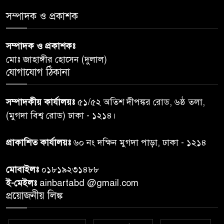
সম্পাদক ও প্রকাশক
ডিএমপির অভিযানে ৫০৪ জন
৬
গ্রেপ্তার, মামলা ৩৫
সম্পাদক ও প্রকাশকঃ
মোঃ জাহাঙ্গীর হোসেন (দুলাল)
গাজার ধ্বংসস্তূপে মিলল আরও ১৯
যোগাযোগ ঠিকানা
৭
লাশ, নিখোঁজ ৮ হাজারের বেশি
সম্পাদকীয় কার্যালয়ঃ
৫১/৫২ অতিশ দীপঙ্কর রোড, ৬ষ্ঠ তলা,
কুলাউড়া সীমান্তে বিএসএফের
(মুগদা বিশ্ব রোড) ঢাকা - ১২১৪।
৮
গুলিতে বাংলাদেশি যুবক নিহত
প্রাকাশিত কার্যালয়ঃ
৬০ নং দক্ষিন মুগদা পাড়া, ঢাকা - ১২১৪
বাংলাদেশি বৃদ্ধকে বিএসএফ ধরে
৯
মোবাইলঃ
০১৮১৯২৩১৪৮৮
নেওয়ার পর ভারতীয় নাগরিক আটক
ই-মেইলঃ
ainbartabd @gmail.com
প্রয়োজনীয় লিঙ্ক
বগুড়ায় প্রাইভেটকারের ধাক্কায় স্বামী-
১০
স্ত্রী নিহত