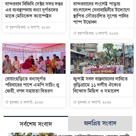
বান্দরবান বিজিবি সেক্টর সদর দপ্তর
বান্দরবানের লংলেই পাড়ায়
এর ব্যবস্থাপনায় বন্যা দুর্গতদের
বাংলাদেশ সেনাবাহিনীর উদ্যোগে
মাঝে মেডিকেল ক্যাম্পেইন
স্থাপিত সৌরচালিত সুপেয় পানির
পাম্প উদ্বোধন
বৃহস্পতিবার, ৬ অগাস্ট, ২০২৬
বৃহস্পতিবার, ৬ অগাস্ট, ২০২৬
রোয়াংছড়িতে বন্যাদুর্গত
জুলাই সনদ বাস্তবায়নের দাবিতে
পরিবারের পাশে এমপি সাচিং প্রু
কুড়িগ্রামে ১১ দলীয় ঐক্যের
জেরী, নগদ সহায়তা বিতরণ
বিক্ষোভ মিছিল ও সমাবেশ
বুধবার, ৫ অগাস্ট, ২০২৬
বুধবার, ৫ অগাস্ট, ২০২৬
জনপ্রিয় সংবাদ
সর্বশেষ সংবাদ