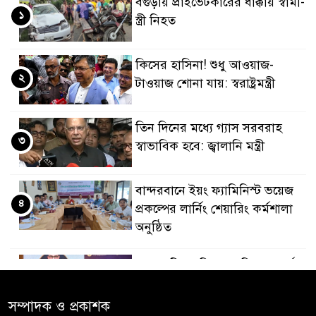
বগুড়ায় প্রাইভেটকারের ধাক্কায় স্বামী-
১
স্ত্রী নিহত
কিসের হাসিনা! শুধু আওয়াজ-
২
টাওয়াজ শোনা যায়: স্বরাষ্ট্রমন্ত্রী
তিন দিনের মধ্যে গ্যাস সরবরাহ
৩
স্বাভাবিক হবে: জ্বালানি মন্ত্রী
বান্দরবানে ইয়ং ফ্যামিনিস্ট ভয়েজ
৪
প্রকল্পের লার্নিং শেয়ারিং কর্মশালা
অনুষ্ঠিত
ডায়াবেটিস প্রতিরোধে বিজ্ঞান, ধর্ম ও
৫
সমাজের সমন্বিত ভূমিকা প্রয়োজন :
স্বাস্থ্য প্রতিমন্ত্রী
সম্পাদক ও প্রকাশক