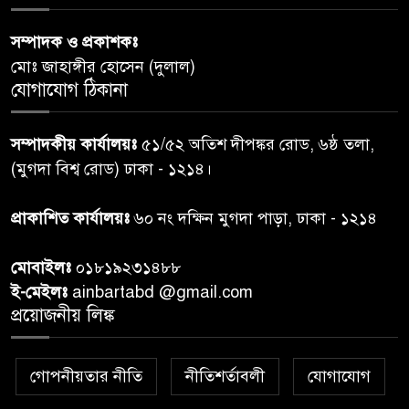
পররাষ্ট্রমন্ত্রীর কা‌ছে ইউএনডিপির
সম্পাদক ও প্রকাশকঃ
৬
আবাসিক প্রতিনিধির পরিচয়পত্র
মোঃ জাহাঙ্গীর হোসেন (দুলাল)
পেশ
যোগাযোগ ঠিকানা
শেয়ার কেলেঙ্কারি: সাকিবের বিরুদ্ধে
৭
সম্পাদকীয় কার্যালয়ঃ
৫১/৫২ অতিশ দীপঙ্কর রোড, ৬ষ্ঠ তলা,
তদন্ত শেষ পর্যায়ে, দ্রুত চার্জশিট
(মুগদা বিশ্ব রোড) ঢাকা - ১২১৪।
রাতের মধ্যে ঢাকাসহ ১০ অঞ্চলে
প্রাকাশিত কার্যালয়ঃ
৬০ নং দক্ষিন মুগদা পাড়া, ঢাকা - ১২১৪
৮
ঝড়বৃষ্টির পূর্বাভাস
মোবাইলঃ
০১৮১৯২৩১৪৮৮
প্রধানমন্ত্রীর সঙ্গে দেখা করে স্বপ্নপূরণ
ই-মেইলঃ
ainbartabd @gmail.com
৯
অনুশ্রীর, মিলল হারমোনিয়াম
প্রয়োজনীয় লিঙ্ক
উপহার
গোপনীয়তার নীতি
নীতিশর্তাবলী
যোগাযোগ
২০ আগস্ট রাষ্ট্রপতি নির্বাচন,
১০
তফসিল প্রকাশ নির্বাচন কমিশনের