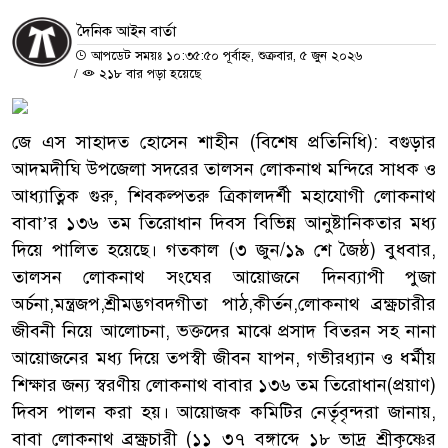
দৈনিক আইন বার্তা
আপডেট সময়ঃ ১০:৩৫:৫০ পূর্বাহ্ন, শুক্রবার, ৫ জুন ২০২৬
/
২১৮ বার পড়া হয়েছে
জে এস সাহাদত হোসেন শাহীন (বিশেষ প্রতিনিধি): বগুড়ার
আদমদীঘি উপজেলা সদরের তালসন লোকনাথ মন্দিরে সাধক ও
আধ্যাত্নিক গুরু, শিবকল্পতরু ত্রিকালদর্শী মহাযোগী লোকনাথ
বাবা’র ১৩৬ তম তিরোধান দিবস বিভিন্ন আনুষ্টানিকতার মধ্য
দিয়ে পালিত হয়েছে। গতকাল (৩ জুন/১৯ শে জৈষ্ঠ) বুধবার,
তালসন লোকনাথ সংঘের আয়োজনে দিনব্যাপী পুজা
অর্চনা,মন্ত্রজপ,শ্রীমদ্ভগবদগীতা পাঠ,কীর্তন,লোকনাথ ব্রক্ষ্রচারীর
জীবনী নিয়ে আলোচনা, ভক্তদের মাঝে প্রসাদ বিতরন সহ নানা
আয়োজনের মধ্য দিয়ে তপস্বী জীবন যাপন, গভীরধ্যান ও ধর্মীয়
শিক্ষার জন্য স্বরণীয় লোকনাথ বাবার ১৩৬ তম তিরোধান(প্রয়াণ)
দিবস পালন করা হয়। আয়োজক কমিটির নের্তৃবৃন্দরা জানায়,
বাবা লোকনাথ ব্রক্ষ্রচারী (১১ ৩৭ বঙ্গাব্দে ১৮ ভাদ্র শ্রীকৃষ্ণের