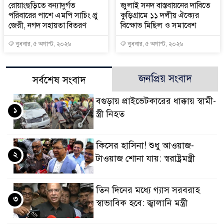
রোয়াংছড়িতে বন্যাদুর্গত
জুলাই সনদ বাস্তবায়নের দাবিতে
পরিবারের পাশে এমপি সাচিং প্রু
কুড়িগ্রামে ১১ দলীয় ঐক্যের
জেরী, নগদ সহায়তা বিতরণ
বিক্ষোভ মিছিল ও সমাবেশ
বুধবার, ৫ অগাস্ট, ২০২৬
বুধবার, ৫ অগাস্ট, ২০২৬
জনপ্রিয় সংবাদ
সর্বশেষ সংবাদ
বগুড়ায় প্রাইভেটকারের ধাক্কায় স্বামী-
১
স্ত্রী নিহত
কিসের হাসিনা! শুধু আওয়াজ-
২
টাওয়াজ শোনা যায়: স্বরাষ্ট্রমন্ত্রী
তিন দিনের মধ্যে গ্যাস সরবরাহ
৩
স্বাভাবিক হবে: জ্বালানি মন্ত্রী