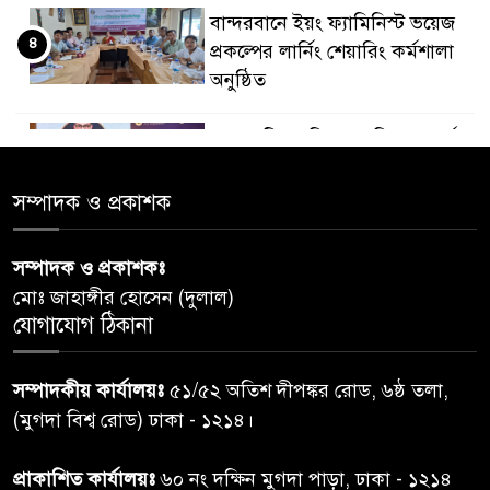
বান্দরবানে ইয়ং ফ্যামিনিস্ট ভয়েজ
৪
প্রকল্পের লার্নিং শেয়ারিং কর্মশালা
অনুষ্ঠিত
ডায়াবেটিস প্রতিরোধে বিজ্ঞান, ধর্ম ও
৫
সমাজের সমন্বিত ভূমিকা প্রয়োজন :
স্বাস্থ্য প্রতিমন্ত্রী
সম্পাদক ও প্রকাশক
পররাষ্ট্রমন্ত্রীর কা‌ছে ইউএনডিপির
সম্পাদক ও প্রকাশকঃ
৬
আবাসিক প্রতিনিধির পরিচয়পত্র
মোঃ জাহাঙ্গীর হোসেন (দুলাল)
পেশ
যোগাযোগ ঠিকানা
শেয়ার কেলেঙ্কারি: সাকিবের বিরুদ্ধে
৭
সম্পাদকীয় কার্যালয়ঃ
৫১/৫২ অতিশ দীপঙ্কর রোড, ৬ষ্ঠ তলা,
তদন্ত শেষ পর্যায়ে, দ্রুত চার্জশিট
(মুগদা বিশ্ব রোড) ঢাকা - ১২১৪।
রাতের মধ্যে ঢাকাসহ ১০ অঞ্চলে
প্রাকাশিত কার্যালয়ঃ
৬০ নং দক্ষিন মুগদা পাড়া, ঢাকা - ১২১৪
৮