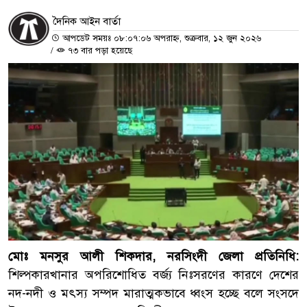
দৈনিক আইন বার্তা
আপডেট সময়ঃ ০৮:০৭:০৬ অপরাহ্ন, শুক্রবার, ১২ জুন ২০২৬
/
৭৩ বার পড়া হয়েছে
মোঃ মনসুর আলী শিকদার, নরসিংদী জেলা প্রতিনিধি:
শিল্পকারখানার অপরিশোধিত বর্জ্য নিঃসরণের কারণে দেশের
নদ-নদী ও মৎস্য সম্পদ মারাত্মকভাবে ধ্বংস হচ্ছে বলে সংসদে