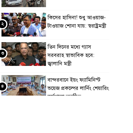
কিসের হাসিনা! শুধু আওয়াজ-
২
টাওয়াজ শোনা যায়: স্বরাষ্ট্রমন্ত্রী
তিন দিনের মধ্যে গ্যাস
৩
সরবরাহ স্বাভাবিক হবে:
জ্বালানি মন্ত্রী
বান্দরবানে ইয়ং ফ্যামিনিস্ট
৪
ভয়েজ প্রকল্পের লার্নিং শেয়ারিং
কর্মশালা অনুষ্ঠিত
ডায়াবেটিস প্রতিরোধে বিজ্ঞান,
৫
ধর্ম ও সমাজের সমন্বিত ভূমিকা
প্রয়োজন : স্বাস্থ্য প্রতিমন্ত্রী