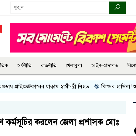
জাতিক
অর্থনীতি
রাজনীতি
খেলাধুলা
আইন-আদালত
বিন
রাইভেটকারের ধাক্কায় স্বামী-স্ত্রী নিহত
কিসের হাসিনা! শুধু আওয়াজ-
পণ কর্মসূচির করলেন জেলা প্রশাসক মোঃ