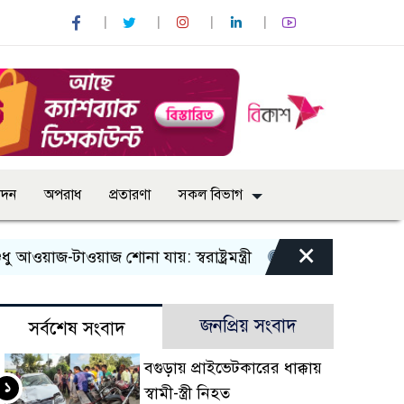
োদন
অপরাধ
প্রতারণা
সকল বিভাগ
×
টাওয়াজ শোনা যায়: স্বরাষ্ট্রমন্ত্রী
তিন দিনের মধ্যে গ্যাস সরবরা
জনপ্রিয় সংবাদ
সর্বশেষ সংবাদ
বগুড়ায় প্রাইভেটকারের ধাক্কায়
১
স্বামী-স্ত্রী নিহত