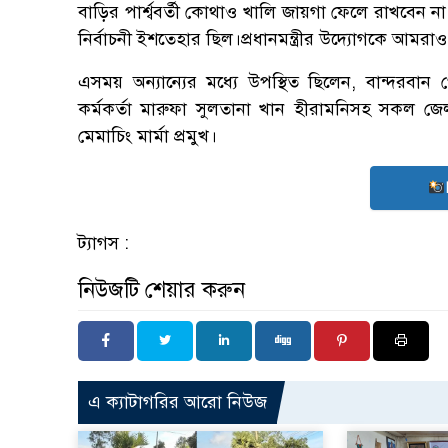
বাড়ির পার্শ্ববর্তী কোথাও খালি জায়গা ফেলে রাখবেন না
নির্বাচনী ইশতেহার ছিল।প্রধানমন্ত্রীর উদ্যোগকে আমরা
এসময় অন্যান্যের মধ্যে উপস্থিত ছিলেন, বান্দরব
কর্মকর্তা মারুফা সুলতানা খান হীরামনিসহ সকল জেলা 
মেমাচিং মার্মা প্রমুখ।
ট্যাগস :
নিউজটি শেয়ার করুন
এ ক্যাটাগরির আরো নিউজ