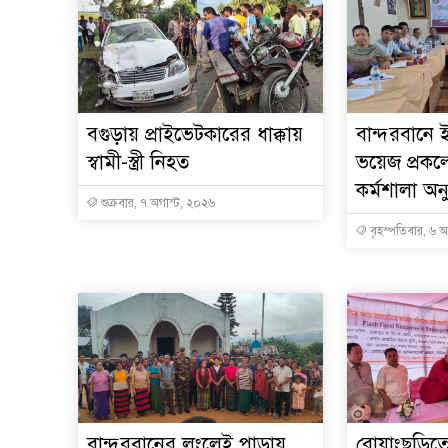
বগুড়ায় প্রাইভেটকারের ধাক্কায়
বান্দরবানে ই
স্বামী-স্ত্রী নিহত
ভয়েজ প্রকল্প
কর্মশালা অনু
শুক্রবার, ৭ অগাস্ট, ২০২৬
বৃহস্পতিবার, ৬ 
বান্দরবানের লংলেই পাড়ায়
রোয়াংছড়িতে 