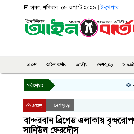
ঢাকা, শনিবার, ০৮ অগাস্ট ২০২৬ |
ই-পেপার
প্রচ্ছদ
আইন কর্ণার
জাতীয়
দেশজুড়ে
আন্তর্
বগুড়ায় প্
সর্বশেষঃ
দেশজুড়ে
প্রচ্ছদ
বান্দরবান ব্রিগেড এলাকায় বৃক্ষরো
সানিউল ফেরদৌস