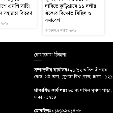
াশে এমপি সাচিং
দাবিতে কুড়িগ্রামে ১১ দলীয়
নগদ সহায়তা বিতরণ
ঐক্যের বিক্ষোভ মিছিল ও
সমাবেশ
ট, ২০২৬
বুধবার, ৫ অগাস্ট, ২০২৬
যোগাযোগ ঠিকানা
সম্পাদকীয় কার্যালয়ঃ
৫১/৫২ অতিশ দীপঙ্কর
রোড, ৬ষ্ঠ তলা, (মুগদা বিশ্ব রোড) ঢাকা - ১২
প্রাকাশিত কার্যালয়ঃ
৬০ নং দক্ষিন মুগদা পাড়া,
ঢাকা - ১২১৪
মোবাইলঃ
০১৮১৯২৩১৪৮৮