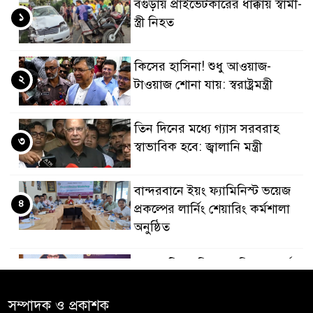
বগুড়ায় প্রাইভেটকারের ধাক্কায় স্বামী-
১
স্ত্রী নিহত
কিসের হাসিনা! শুধু আওয়াজ-
২
টাওয়াজ শোনা যায়: স্বরাষ্ট্রমন্ত্রী
তিন দিনের মধ্যে গ্যাস সরবরাহ
৩
স্বাভাবিক হবে: জ্বালানি মন্ত্রী
বান্দরবানে ইয়ং ফ্যামিনিস্ট ভয়েজ
৪
প্রকল্পের লার্নিং শেয়ারিং কর্মশালা
অনুষ্ঠিত
ডায়াবেটিস প্রতিরোধে বিজ্ঞান, ধর্ম ও
৫
সমাজের সমন্বিত ভূমিকা প্রয়োজন :
স্বাস্থ্য প্রতিমন্ত্রী
সম্পাদক ও প্রকাশক