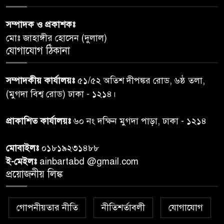
পররাষ্ট্রমন্ত্রীর কা‌ছে ইউএনডিপির
সম্পাদক ও প্রকাশকঃ
৬
আবাসিক প্রতিনিধির পরিচয়পত্র
মোঃ জাহাঙ্গীর হোসেন (দুলাল)
পেশ
যোগাযোগ ঠিকানা
শেয়ার কেলেঙ্কারি: সাকিবের বিরুদ্ধে
৭
সম্পাদকীয় কার্যালয়ঃ
৫১/৫২ অতিশ দীপঙ্কর রোড, ৬ষ্ঠ তলা,
তদন্ত শেষ পর্যায়ে, দ্রুত চার্জশিট
(মুগদা বিশ্ব রোড) ঢাকা - ১২১৪।
রাতের মধ্যে ঢাকাসহ ১০ অঞ্চলে
প্রাকাশিত কার্যালয়ঃ
৬০ নং দক্ষিন মুগদা পাড়া, ঢাকা - ১২১৪
৮
ঝড়বৃষ্টির পূর্বাভাস
মোবাইলঃ
০১৮১৯২৩১৪৮৮
প্রধানমন্ত্রীর সঙ্গে দেখা করে স্বপ্নপূরণ
ই-মেইলঃ
ainbartabd @gmail.com
৯
অনুশ্রীর, মিলল হারমোনিয়াম
প্রয়োজনীয় লিঙ্ক
উপহার
গোপনীয়তার নীতি
নীতিশর্তাবলী
যোগাযোগ
২০ আগস্ট রাষ্ট্রপতি নির্বাচন,
১০