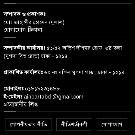
পররাষ্ট্রমন্ত্রীর কা‌ছে ইউএনডিপির
সম্পাদক ও প্রকাশকঃ
৬
আবাসিক প্রতিনিধির পরিচয়পত্র
মোঃ জাহাঙ্গীর হোসেন (দুলাল)
পেশ
যোগাযোগ ঠিকানা
শেয়ার কেলেঙ্কারি: সাকিবের বিরুদ্ধে
৭
সম্পাদকীয় কার্যালয়ঃ
৫১/৫২ অতিশ দীপঙ্কর রোড, ৬ষ্ঠ তলা,
তদন্ত শেষ পর্যায়ে, দ্রুত চার্জশিট
(মুগদা বিশ্ব রোড) ঢাকা - ১২১৪।
রাতের মধ্যে ঢাকাসহ ১০ অঞ্চলে
প্রাকাশিত কার্যালয়ঃ
৬০ নং দক্ষিন মুগদা পাড়া, ঢাকা - ১২১৪
৮
ঝড়বৃষ্টির পূর্বাভাস
মোবাইলঃ
০১৮১৯২৩১৪৮৮
প্রধানমন্ত্রীর সঙ্গে দেখা করে স্বপ্নপূরণ
ই-মেইলঃ
ainbartabd @gmail.com
৯
অনুশ্রীর, মিলল হারমোনিয়াম
প্রয়োজনীয় লিঙ্ক
উপহার
গোপনীয়তার নীতি
নীতিশর্তাবলী
যোগাযোগ
২০ আগস্ট রাষ্ট্রপতি নির্বাচন,
১০
তফসিল প্রকাশ নির্বাচন কমিশনের