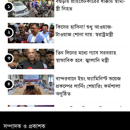
বগুড়ায় প্রাইভেটকারের ধাক্কায় স্বামী-
১
স্ত্রী নিহত
কিসের হাসিনা! শুধু আওয়াজ-
২
টাওয়াজ শোনা যায়: স্বরাষ্ট্রমন্ত্রী
তিন দিনের মধ্যে গ্যাস সরবরাহ
৩
স্বাভাবিক হবে: জ্বালানি মন্ত্রী
বান্দরবানে ইয়ং ফ্যামিনিস্ট ভয়েজ
৪
প্রকল্পের লার্নিং শেয়ারিং কর্মশালা
অনুষ্ঠিত
ডায়াবেটিস প্রতিরোধে বিজ্ঞান, ধর্ম ও
৫
সমাজের সমন্বিত ভূমিকা প্রয়োজন :
স্বাস্থ্য প্রতিমন্ত্রী
সম্পাদক ও প্রকাশক