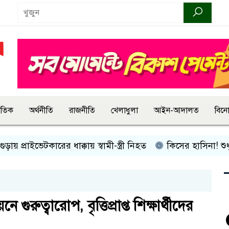
জাতিক
অর্থনীতি
রাজনীতি
খেলাধুলা
আইন-আদালত
বিন
াইভেটকারের ধাক্কায় স্বামী-স্ত্রী নিহত
কিসের হাসিনা! শুধু আওয়াজ-ট
রুত্বারোপ, বৃত্তিপ্রাপ্ত শিক্ষার্থীদের