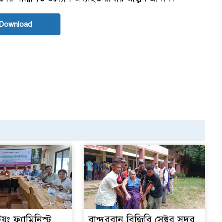
Download
য়ং ফ্যামিনিস্ট
বান্দরবান বিজিবি সেক্টর সদর