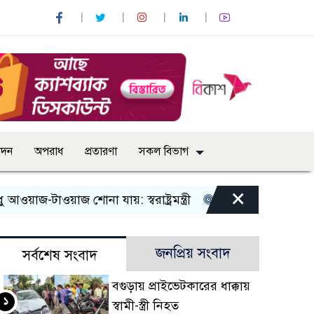
োদন
অপরাধ
প্রতারণা
সকল বিভাগ
×
াওয়াজ শোনা যায়: স্বরাষ্ট্রমন্ত্রী
তিন দিনের মধ্যে গ্যাস সরবরাহ
জনপ্রিয় সংবাদ
সর্বশেষ সংবাদ
বগুড়ায় প্রাইভেটকারের ধাক্কায়
১
স্বামী-স্ত্রী নিহত