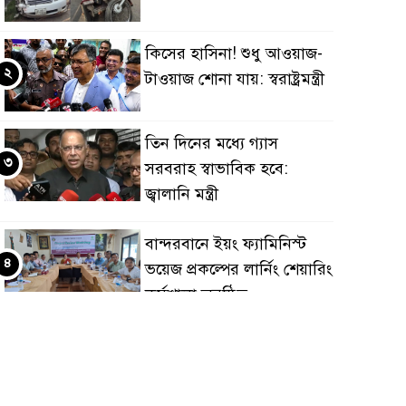
কিসের হাসিনা! শুধু আওয়াজ-
২
টাওয়াজ শোনা যায়: স্বরাষ্ট্রমন্ত্রী
তিন দিনের মধ্যে গ্যাস
৩
সরবরাহ স্বাভাবিক হবে:
জ্বালানি মন্ত্রী
বান্দরবানে ইয়ং ফ্যামিনিস্ট
৪
ভয়েজ প্রকল্পের লার্নিং শেয়ারিং
কর্মশালা অনুষ্ঠিত
ডায়াবেটিস প্রতিরোধে বিজ্ঞান,
৫
ধর্ম ও সমাজের সমন্বিত ভূমিকা
প্রয়োজন : স্বাস্থ্য প্রতিমন্ত্রী