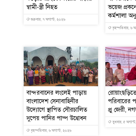
স্বামী-স্ত্রী নিহত
ভয়েজ প্রকল্প
কর্মশালা অনু
শুক্রবার, ৭ অগাস্ট, ২০২৬
বৃহস্পতিবার, ৬ 
বান্দরবানের লংলেই পাড়ায়
রোয়াংছড়িতে 
বাংলাদেশ সেনাবাহিনীর
পরিবারের প
উদ্যোগে স্থাপিত সৌরচালিত
প্রু জেরী, 
সুপেয় পানির পাম্প উদ্বোধন
বুধবার, ৫ অগাস্
বৃহস্পতিবার, ৬ অগাস্ট, ২০২৬