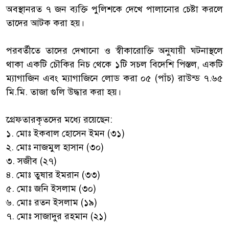
অবস্থানরত ৭ জন ব্যক্তি পুলিশকে দেখে পালানোর চেষ্টা করলে
তাদের আটক করা হয়।
‎পরবর্তীতে তাদের দেখানো ও স্বীকারোক্তি অনুযায়ী ঘটনাস্থলে
থাকা একটি চৌকির নিচ থেকে ১টি সচল বিদেশি পিস্তল, একটি
ম্যাগাজিন এবং ম্যাগাজিনে লোড করা ০৫ (পাঁচ) রাউন্ড ৭.৬৫
মি.মি. তাজা গুলি উদ্ধার করা হয়।
‎গ্রেফতারকৃতদের মধ্যে রয়েছেন:
‎১. মোঃ ইকবাল হোসেন ইমন (৩১)
‎২. মোঃ নাজমুল হাসান (৩০)
‎৩. সজীব (২৭)
‎৪. মোঃ তুষার ইমরান (৩৩)
‎৫. মোঃ জনি ইসলাম (৩০)
‎৬. মোঃ রতন ইসলাম (১৯)
‎৭. মোঃ সাজাদুর রহমান (২১)