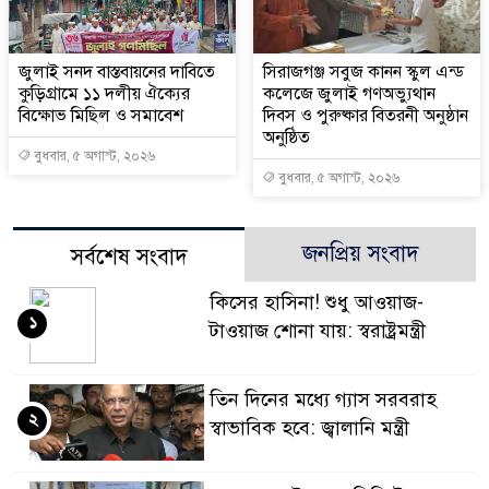
জুলাই সনদ বাস্তবায়নের দাবিতে
সিরাজগঞ্জ সবুজ কানন স্কুল এন্ড
কুড়িগ্রামে ১১ দলীয় ঐক্যের
কলেজে জুলাই গণঅভ্যুথান
বিক্ষোভ মিছিল ও সমাবেশ
দিবস ও পুরুষ্কার বিতরনী অনুষ্ঠান
অনুষ্ঠিত
বুধবার, ৫ অগাস্ট, ২০২৬
বুধবার, ৫ অগাস্ট, ২০২৬
জনপ্রিয় সংবাদ
সর্বশেষ সংবাদ
কিসের হাসিনা! শুধু আওয়াজ-
১
টাওয়াজ শোনা যায়: স্বরাষ্ট্রমন্ত্রী
তিন দিনের মধ্যে গ্যাস সরবরাহ
২
স্বাভাবিক হবে: জ্বালানি মন্ত্রী