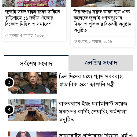
জুলাই সনদ বাস্তবায়নের দাবিতে
সিরাজগঞ্জ সবুজ কানন স্কুল এন্ড
কুড়িগ্রামে ১১ দলীয় ঐক্যের
কলেজে জুলাই গণঅভ্যুথান
বিক্ষোভ মিছিল ও সমাবেশ
দিবস ও পুরুষ্কার বিতরনী অনুষ্ঠান
অনুষ্ঠিত
বুধবার, ৫ অগাস্ট, ২০২৬
বুধবার, ৫ অগাস্ট, ২০২৬
জনপ্রিয় সংবাদ
সর্বশেষ সংবাদ
তিন দিনের মধ্যে গ্যাস সরবরাহ
১
স্বাভাবিক হবে: জ্বালানি মন্ত্রী
বান্দরবানে ইয়ং ফ্যামিনিস্ট ভয়েজ
২
প্রকল্পের লার্নিং শেয়ারিং কর্মশালা
অনুষ্ঠিত
ডায়াবেটিস প্রতিরোধে বিজ্ঞান, ধর্ম ও