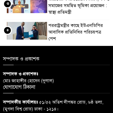
৩
সমাজের সমন্বিত ভূমিকা প্রয়োজন :
স্বাস্থ্য প্রতিমন্ত্রী
পররাষ্ট্রমন্ত্রীর কা‌ছে ইউএনডিপির
৪
আবাসিক প্রতিনিধির পরিচয়পত্র
পেশ
শেয়ার কেলেঙ্কারি: সাকিবের বিরুদ্ধে
৫
সম্পাদক ও প্রকাশক
তদন্ত শেষ পর্যায়ে, দ্রুত চার্জশিট
সম্পাদক ও প্রকাশকঃ
রাতের মধ্যে ঢাকাসহ ১০ অঞ্চলে
৬
মোঃ জাহাঙ্গীর হোসেন (দুলাল)
ঝড়বৃষ্টির পূর্বাভাস
যোগাযোগ ঠিকানা
প্রধানমন্ত্রীর সঙ্গে দেখা করে স্বপ্নপূরণ
৭
সম্পাদকীয় কার্যালয়ঃ
৫১/৫২ অতিশ দীপঙ্কর রোড, ৬ষ্ঠ তলা,
অনুশ্রীর, মিলল হারমোনিয়াম
(মুগদা বিশ্ব রোড) ঢাকা - ১২১৪।
উপহার