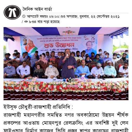
দৈনিক আইন বার্তা
আপডেট সময়ঃ ০৬:০০:৩৩ অপরাহ্ন, বুধবার, ২২ সেপ্টেম্বর ২০২১
/
৮৩৪ বার পড়া হয়েছে
ইউসুফ চৌধুরী-রাজশাহী প্রতিনিধি :
রাজশাহী মহানগরীর সমন্বিত নগর অবকাঠামো উন্নয়ন শীর্ষক
প্রকল্পের আওতায় মোহনপুর রেলক্রসিং এর অবশিষ্ট দুই লেন
ফ্লাইওভার নির্মাণ কাজের ভিত্তি প্রস্তর স্থাপন করেছেন রাজশাহী