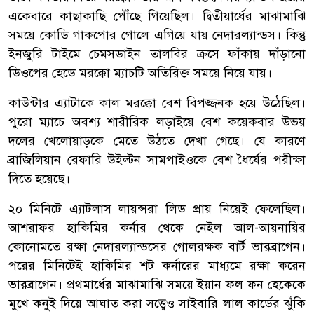
একেবারে কাছাকাছি পৌঁছে গিয়েছিল। দ্বিতীয়ার্ধের মাঝামাঝি
সময়ে কোডি গাকপোর গোলে এগিয়ে যায় নেদারল্যান্ডস। কিন্তু
ইনজুরি টাইমে চেমসডাইন তালবির ক্রসে ফাঁকায় দাঁড়ানো
ডিওপের হেডে মরক্কো ম্যাচটি অতিরিক্ত সময়ে নিয়ে যায়।
কাউন্টার এ্যাটাকে কাল মরক্কো বেশ বিপজ্জনক হয়ে উঠেছিল।
পুরো ম্যাচে অবশ্য শারীরিক লড়াইয়ে বেশ কয়েকবার উভয়
দলের খেলোয়াড়কে মেতে উঠতে দেখা গেছে। যে কারণে
ব্রাজিলিয়ান রেফারি উইল্টন সামপাইওকে বেশ ধৈর্যের পরীক্ষা
দিতে হয়েছে।
২০ মিনিটে এ্যাটলাস লায়ন্সরা লিড প্রায় নিয়েই ফেলেছিল।
আশরাফর হাকিমির কর্নার থেকে নেইল আল-আয়নায়ির
কোনোমতে রক্ষা নেদারল্যান্ডসের গোলরক্ষক বার্ট ভারব্রাগেন।
পরের মিনিটেই হাকিমির শট কর্নারের মাধ্যমে রক্ষা করেন
ভারব্রাগেন। প্রথমার্ধের মাঝামাঝি সময়ে ইয়ান ফল ফন হেকেকে
মুখে কনুই দিয়ে আঘাত করা সত্ত্বেও সাইবারি লাল কার্ডের ঝুঁকি