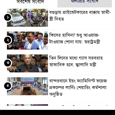
জনপ্রিয় সংবাদ
সর্বশেষ সংবাদ
বগুড়ায় প্রাইভেটকারের ধাক্কায় স্বামী-
১
স্ত্রী নিহত
কিসের হাসিনা! শুধু আওয়াজ-
২
টাওয়াজ শোনা যায়: স্বরাষ্ট্রমন্ত্রী
তিন দিনের মধ্যে গ্যাস সরবরাহ
৩
স্বাভাবিক হবে: জ্বালানি মন্ত্রী
বান্দরবানে ইয়ং ফ্যামিনিস্ট ভয়েজ
৪
প্রকল্পের লার্নিং শেয়ারিং কর্মশালা
অনুষ্ঠিত
ডায়াবেটিস প্রতিরোধে বিজ্ঞান, ধর্ম ও
৫
সমাজের সমন্বিত ভূমিকা প্রয়োজন :