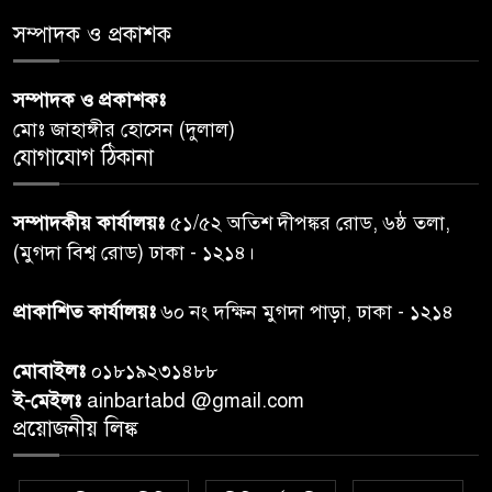
স্বাস্থ্য প্রতিমন্ত্রী
সম্পাদক ও প্রকাশক
পররাষ্ট্রমন্ত্রীর কা‌ছে ইউএনডিপির
সম্পাদক ও প্রকাশকঃ
৬
আবাসিক প্রতিনিধির পরিচয়পত্র
মোঃ জাহাঙ্গীর হোসেন (দুলাল)
পেশ
যোগাযোগ ঠিকানা
শেয়ার কেলেঙ্কারি: সাকিবের বিরুদ্ধে
৭
সম্পাদকীয় কার্যালয়ঃ
৫১/৫২ অতিশ দীপঙ্কর রোড, ৬ষ্ঠ তলা,
তদন্ত শেষ পর্যায়ে, দ্রুত চার্জশিট
(মুগদা বিশ্ব রোড) ঢাকা - ১২১৪।
রাতের মধ্যে ঢাকাসহ ১০ অঞ্চলে
প্রাকাশিত কার্যালয়ঃ
৬০ নং দক্ষিন মুগদা পাড়া, ঢাকা - ১২১৪
৮
ঝড়বৃষ্টির পূর্বাভাস
মোবাইলঃ
০১৮১৯২৩১৪৮৮
প্রধানমন্ত্রীর সঙ্গে দেখা করে স্বপ্নপূরণ
ই-মেইলঃ
ainbartabd @gmail.com
৯
অনুশ্রীর, মিলল হারমোনিয়াম
প্রয়োজনীয় লিঙ্ক
উপহার