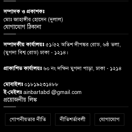
সম্পাদক ও প্রকাশকঃ
রাতের মধ্যে ঢাকাসহ ১০ অঞ্চলে
৬
মোঃ জাহাঙ্গীর হোসেন (দুলাল)
ঝড়বৃষ্টির পূর্বাভাস
যোগাযোগ ঠিকানা
প্রধানমন্ত্রীর সঙ্গে দেখা করে স্বপ্নপূরণ
৭
সম্পাদকীয় কার্যালয়ঃ
৫১/৫২ অতিশ দীপঙ্কর রোড, ৬ষ্ঠ তলা,
অনুশ্রীর, মিলল হারমোনিয়াম
(মুগদা বিশ্ব রোড) ঢাকা - ১২১৪।
উপহার
প্রাকাশিত কার্যালয়ঃ
৬০ নং দক্ষিন মুগদা পাড়া, ঢাকা - ১২১৪
২০ আগস্ট রাষ্ট্রপতি নির্বাচন,
৮
তফসিল প্রকাশ নির্বাচন কমিশনের
মোবাইলঃ
০১৮১৯২৩১৪৮৮
ই-মেইলঃ
ainbartabd @gmail.com
বান্দরবান বিজিবি সেক্টর সদর দপ্তর
প্রয়োজনীয় লিঙ্ক
৯
এর ব্যবস্থাপনায় বন্যা দুর্গতদের
মাঝে মেডিকেল ক্যাম্পেইন
গোপনীয়তার নীতি
নীতিশর্তাবলী
যোগাযোগ
বান্দরবানের লংলেই পাড়ায়
১০