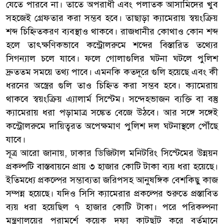
যেতে পারবে না। তাতে অপরাধী এবং পলাতক আসামিদের খুব
সহজেই গ্রেফতার করা সম্ভব হবে। তাছাড়া ক্যামেরায় স্বয়ংক্রিয়
শব্দ চিহ্নিতকরণ ব্যবস্থাও থাকবে। রাজধানীর কোথাও কোন শব্দ
হলে তাৎক্ষণিকভাবে কন্ট্রোলরুমে শব্দের বিস্তারিত তথ্যের
সিগন্যাল চলে যাবে। ফলে গোলাগুলির ঘটনা ঘটলে পুলিশ
দ্রুততম সময়ে তথ্য পাবে। এমনকি কতদূরে গুলি হয়েছে এবং কী
ধরনের অস্ত্রের গুলি তাও চিহ্নিত করা সম্ভব হবে। ক্যামেরায়
থাকবে স্বয়ংক্রিয় এ্যালার্ম সিস্টেম। সন্দেহভাজন ব্যক্তি বা বস্তু
ক্যামেরায় ধরা পড়ামাত্র সঙ্কেত বেজে উঠবে। আর সঙ্গে সঙ্গেই
কন্ট্রোলরুমে দায়িত্বরত অপেক্ষমাণ পুলিশ দল ঘটনাস্থলে পৌঁছে
যাবে।
সূত্র আরো জানায়, ঢাকার ডিজিটাল মনিটরিং সিস্টেমের উন্নয়ন
প্রকল্পটি বাস্তবায়নে প্রায় ৩ হাজার কোটি টাকা ব্যয় ধরা হয়েছে।
ইতিমধ্যে প্রকল্পের সম্ভাব্যতা জরিপসহ আনুষঙ্গিক বেশকিছু কাজ
সম্পন্ন হয়েছে। যদিও সিসি ক্যামেরার প্রকল্পের শুরুতে প্রস্তাবিত
ব্যয় ধরা হয়েছিল ৭ হাজার কোটি টাকা। পরে পরিকল্পনা
মন্ত্রণালয়ের পরামর্শে কয়েক দফা কাটছাঁট করে বর্তমানে